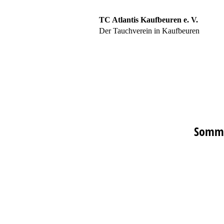
TC Atlantis Kaufbeuren e. V.
Der Tauchverein in Kaufbeuren
Startseite
Somme
Über uns
Unser Team
Ausbildung
Jugend
Galerie